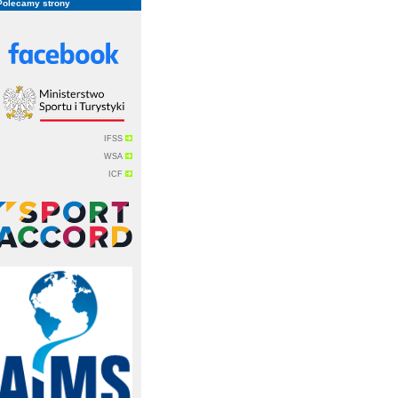
Polecamy strony
IFSS
WSA
ICF