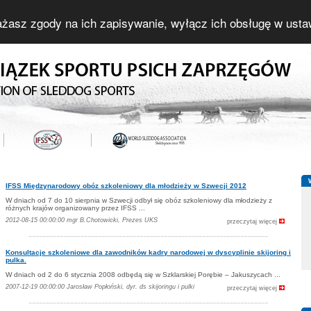
yrażasz zgody na ich zapisywanie, wyłącz ich obsługę w usta
IFSS Międzynarodowy obóz szkoleniowy dla młodzieży w Szwecji 2012
W dniach od 7 do 10 sierpnia w Szwecji odbył się obóz szkoleniowy dla młodzieży z
różnych krajów organizowany przez IFSS ...
2012-08-15 00:00:00 mgr B.Chotowicki, Prezes UKS
przeczytaj więcej
---------------------------------------------------------------------
Konsultacje szkoleniowe dla zawodników kadry narodowej w dyscyplinie skijoring i
pulka.
W dniach od 2 do 6 stycznia 2008 odbędą się w Szklarskiej Porębie – Jakuszycach ...
2007-12-19 00:00:00 Jarosław Popłoński, dyr. ds skijoringu i pulki
przeczytaj więcej
---------------------------------------------------------------------