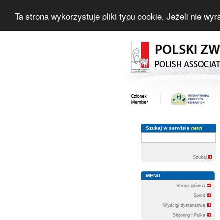
Ta strona wykorzystuje pliki typu cookie. Jeżeli nie w
Szukaj w serwisie
new!
Szukaj
MENU
Strona główna
Sprint
Wyścigi dystansowe
Skijoring i Pulka