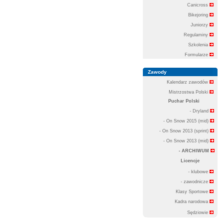
Canicross
Bikejoring
Juniorzy
Regulaminy
Szkolenia
Formularze
Zawody
Kalendarz zawodów
Mistrzostwa Polski
Puchar Polski
- Dryland
- On Snow 2015 (mid)
- On Snow 2013 (sprint)
- On Snow 2013 (mid)
- ARCHIWUM
Licencje
- klubowe
- zawodnicze
Klasy Sportowe
Kadra narodowa
Sędziowie