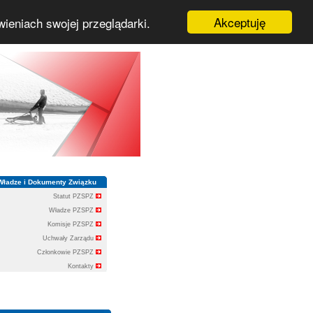
Akceptuję
wieniach swojej przeglądarki.
Władze i Dokumenty Związku
Statut PZSPZ
Władze PZSPZ
Komisje PZSPZ
Uchwały Zarządu
Członkowie PZSPZ
Kontakty