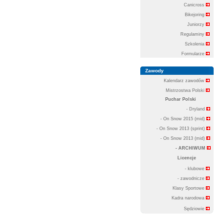
Canicross
Bikejoring
Juniorzy
Regulaminy
Szkolenia
Formularze
Zawody
Kalendarz zawodów
Mistrzostwa Polski
Puchar Polski
- Dryland
- On Snow 2015 (mid)
- On Snow 2013 (sprint)
- On Snow 2013 (mid)
- ARCHIWUM
Licencje
- klubowe
- zawodnicze
Klasy Sportowe
Kadra narodowa
Sędziowie