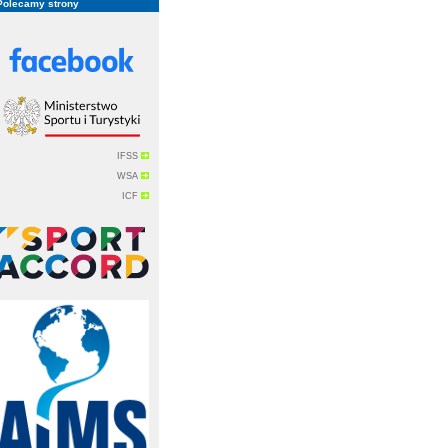
Polecamy strony
IFSS
WSA
ICF