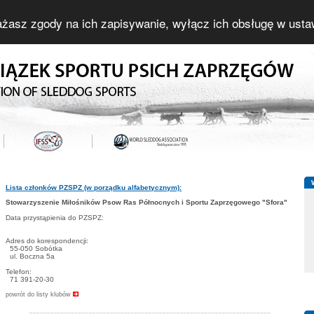
yrażasz zgody na ich zapisywanie, wyłącz ich obsługę w usta
Lista członków PZSPZ (w porządku alfabetycznym):
Stowarzyszenie Miłośników Psow Ras Północnych i Sportu Zaprzęgowego "Sfora"
Data przystąpienia do PZSPZ:
Adres do korespondencji:
55-050 Sobótka
ul. Boczna 5a
Telefon:
71 391-20-30
powrót do listy klubów
---------------------------------------------------------------------