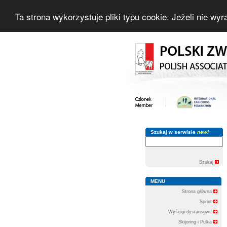
Ta strona wykorzystuje pliki typu cookie. Jeżeli nie w
Szukaj w serwisie
new!
Szukaj
MENU
Strona główna
Sprint
Wyścigi dystansowe
Skijoring i Pulka