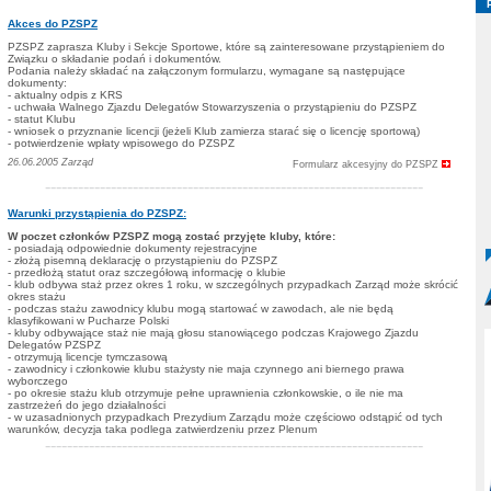
Akces do PZSPZ
PZSPZ zaprasza Kluby i Sekcje Sportowe, które są zainteresowane przystąpieniem do
Związku o składanie podań i dokumentów.
Podania należy składać na załączonym formularzu, wymagane są następujące
dokumenty:
- aktualny odpis z KRS
- uchwała Walnego Zjazdu Delegatów Stowarzyszenia o przystąpieniu do PZSPZ
- statut Klubu
- wniosek o przyznanie licencji (jeżeli Klub zamierza starać się o licencję sportową)
- potwierdzenie wpłaty wpisowego do PZSPZ
26.06.2005 Zarząd
Formularz akcesyjny do PZSPZ
---------------------------------------------------------------------
Warunki przystąpienia do PZSPZ:
W poczet członków PZSPZ mogą zostać przyjęte kluby, które:
- posiadają odpowiednie dokumenty rejestracyjne
- złożą pisemną deklarację o przystąpieniu do PZSPZ
- przedłożą statut oraz szczegółową informację o klubie
- klub odbywa staż przez okres 1 roku, w szczególnych przypadkach Zarząd może skrócić
okres stażu
- podczas stażu zawodnicy klubu mogą startować w zawodach, ale nie będą
klasyfikowani w Pucharze Polski
- kluby odbywające staż nie mają głosu stanowiącego podczas Krajowego Zjazdu
Delegatów PZSPZ
- otrzymują licencje tymczasową
- zawodnicy i członkowie klubu stażysty nie maja czynnego ani biernego prawa
wyborczego
- po okresie stażu klub otrzymuje pełne uprawnienia członkowskie, o ile nie ma
zastrzeżeń do jego działalności
- w uzasadnionych przypadkach Prezydium Zarządu może częściowo odstąpić od tych
warunków, decyzja taka podlega zatwierdzeniu przez Plenum
---------------------------------------------------------------------