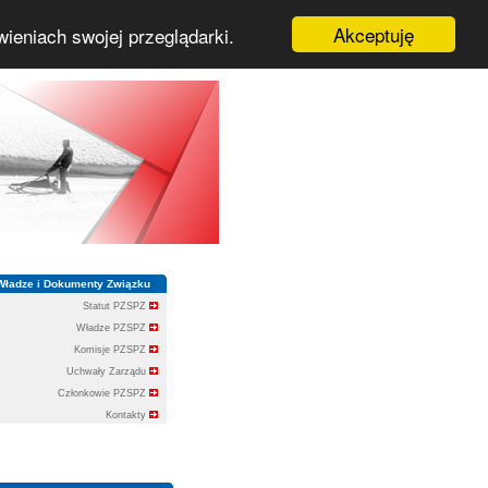
Akceptuję
wieniach swojej przeglądarki.
Władze i Dokumenty Związku
Statut PZSPZ
Władze PZSPZ
Komisje PZSPZ
Uchwały Zarządu
Członkowie PZSPZ
Kontakty