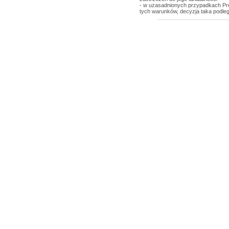
- w uzasadnionych przypadkach Pr
tych warunków, decyzja taka podle
----------------------------