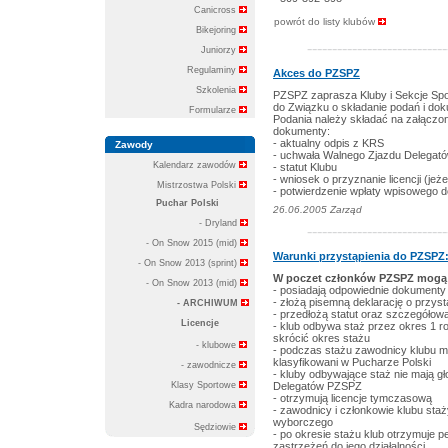
Canicross
powrót do listy klubów
Bikejoring
----------------------------
Juniorzy
Regulaminy
Akces do PZSPZ
Szkolenia
PZSPZ zaprasza Kluby i Sekcje Spo
do Związku o składanie podań i do
Formularze
Podania należy składać na załącz
dokumenty:
- aktualny odpis z KRS
Zawody
- uchwała Walnego Zjazdu Delegat
Kalendarz zawodów
- statut Klubu
- wniosek o przyznanie licencji (jeże
Mistrzostwa Polski
- potwierdzenie wpłaty wpisowego
Puchar Polski
26.06.2005 Zarząd
- Dryland
----------------------------
- On Snow 2015 (mid)
Warunki przystąpienia do PZSPZ
- On Snow 2013 (sprint)
W poczet członków PZSPZ mogą zo
- On Snow 2013 (mid)
- posiadają odpowiednie dokumenty 
- złożą pisemną deklarację o przys
- ARCHIWUM
- przedłożą statut oraz szczegółową
Licencje
- klub odbywa staż przez okres 1 
skrócić okres stażu
- klubowe
- podczas stażu zawodnicy klubu m
klasyfikowani w Pucharze Polski
- zawodnicze
- kluby odbywające staż nie mają 
Klasy Sportowe
Delegatów PZSPZ
- otrzymują licencje tymczasową
Kadra narodowa
- zawodnicy i członkowie klubu sta
wyborczego
Sędziowie
- po okresie stażu klub otrzymuje p
zastrzeżeń do jego działalności