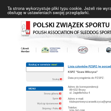
Ta strona wykorzystuje pliki typu cookie. Jeżeli nie wy
obsługę w ustawieniach swojej przeglądarki.
Szukaj w serwisie
new!
Lista członków PZSPZ (w porząd
KSPZ "Szara Wilczyca"
Data przystąpienia do PZSPZ:
Szukaj
Adres do korespondencji:
MENU
89-632 Brusy
ul. Jagiellońska 4
Strona główna
Adres e-mail:
Sprint
klubsportowyszarawilczyca@gmai
Wyścigi dystansowe
Telefon:
Skijoring i Pulka
509-392-598