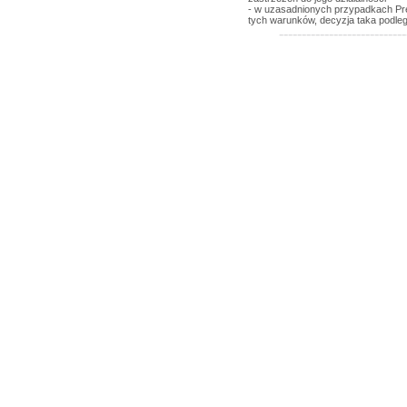
- w uzasadnionych przypadkach Pr
tych warunków, decyzja taka podle
----------------------------