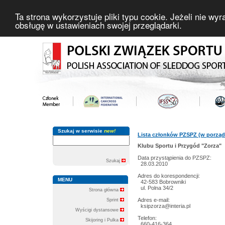
Ta strona wykorzystuje pliki typu cookie. Jeżeli nie wy
obsługę w ustawieniach swojej przeglądarki.
Szukaj w serwisie
new!
Lista członków PZSPZ (w porząd
Klubu Sportu i Przygód "Zorza"
Data przystąpienia do PZSPZ:
Szukaj
28.03.2010
Adres do korespondencji:
MENU
42-583 Bobrowniki
ul. Polna 34/2
Strona główna
Adres e-mail:
Sprint
ksipzorza@interia.pl
Wyścigi dystansowe
Telefon:
Skijoring i Pulka
660-416-364