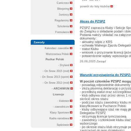
Canicross
powrót do listy klubów
Bikejoring
----------------------------
Juniorzy
Regulaminy
Akces do PZSPZ
Szkolenia
PZSPZ zaprasza Kluby i Sekcje Spo
do Związku o składanie podań i do
Formularze
Podania należy składać na załącz
dokumenty:
- aktualny odpis z KRS
Zawody
- uchwała Walnego Zjazdu Delegat
Kalendarz zawodów
- statut Klubu
- wniosek o przyznanie licencji (jeże
Mistrzostwa Polski
- potwierdzenie wpłaty wpisowego
Puchar Polski
26.06.2005 Zarząd
- Dryland
----------------------------
- On Snow 2015 (mid)
Warunki przystąpienia do PZSPZ
- On Snow 2013 (sprint)
W poczet członków PZSPZ mogą zo
- On Snow 2013 (mid)
- posiadają odpowiednie dokumenty 
- złożą pisemną deklarację o przys
- ARCHIWUM
- przedłożą statut oraz szczegółową
Licencje
- klub odbywa staż przez okres 1 
skrócić okres stażu
- klubowe
- podczas stażu zawodnicy klubu m
klasyfikowani w Pucharze Polski
- zawodnicze
- kluby odbywające staż nie mają 
Klasy Sportowe
Delegatów PZSPZ
- otrzymują licencje tymczasową
Kadra narodowa
- zawodnicy i członkowie klubu sta
wyborczego
Sędziowie
- po okresie stażu klub otrzymuje p
zastrzeżeń do jego działalności