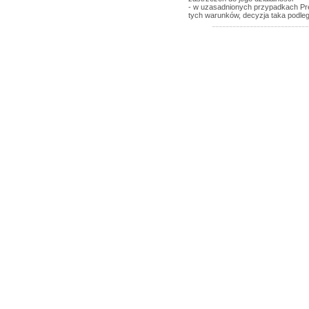
- w uzasadnionych przypadkach Pr
tych warunków, decyzja taka podle
----------------------------