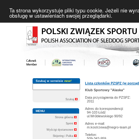
Ta strona wykorzystuje pliki typu cookie. Jeżeli nie wy
obsługę w ustawieniach swojej przeglądarki.
Szukaj w serwisie
new!
Lista członków PZSPZ (w porząd
Klub Sportowy "Alaska"
Data przystąpienia do PZSPZ:
Szukaj
2011
Adres do korespondencji:
MENU
94-103 Łódź
ul.Wróblewskiego 90/92
Strona główna
Adres e-mail:
Sprint
m.kostrzewa@negro-team.pl
Wyścigi dystansowe
Telefon:
Skijoring i Pulka
509-342-959