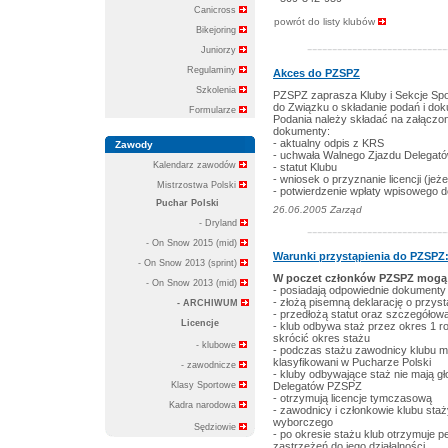
Canicross
powrót do listy klubów
Bikejoring
----------------------------
Juniorzy
Regulaminy
Akces do PZSPZ
Szkolenia
PZSPZ zaprasza Kluby i Sekcje Spo
do Związku o składanie podań i do
Formularze
Podania należy składać na załącz
dokumenty:
- aktualny odpis z KRS
Zawody
- uchwała Walnego Zjazdu Delegat
Kalendarz zawodów
- statut Klubu
- wniosek o przyznanie licencji (jeże
Mistrzostwa Polski
- potwierdzenie wpłaty wpisowego
Puchar Polski
26.06.2005 Zarząd
- Dryland
----------------------------
- On Snow 2015 (mid)
Warunki przystąpienia do PZSPZ
- On Snow 2013 (sprint)
W poczet członków PZSPZ mogą zo
- On Snow 2013 (mid)
- posiadają odpowiednie dokumenty 
- złożą pisemną deklarację o przys
- ARCHIWUM
- przedłożą statut oraz szczegółową
Licencje
- klub odbywa staż przez okres 1 
skrócić okres stażu
- klubowe
- podczas stażu zawodnicy klubu m
klasyfikowani w Pucharze Polski
- zawodnicze
- kluby odbywające staż nie mają 
Klasy Sportowe
Delegatów PZSPZ
- otrzymują licencje tymczasową
Kadra narodowa
- zawodnicy i członkowie klubu sta
wyborczego
Sędziowie
- po okresie stażu klub otrzymuje p
zastrzeżeń do jego działalności