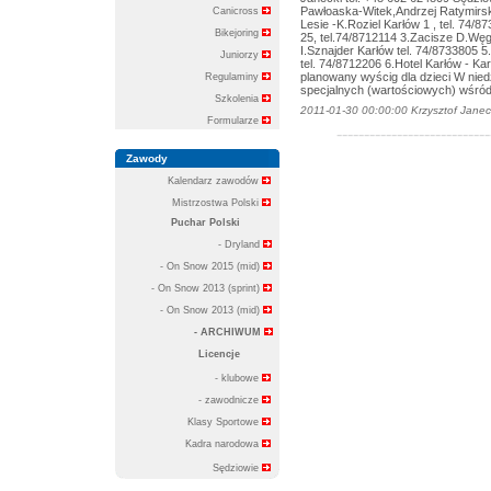
Pawłoaska-Witek,Andrzej Ratymirs
Canicross
Lesie -K.Roziel Karłów 1 , tel. 7
Bikejoring
25, tel.74/8712114 3.Zacisze D.Węg
I.Sznajder Karłów tel. 74/8733805
Juniorzy
tel. 74/8712206 6.Hotel Karłów - Ka
planowany wyścig dla dzieci W niedz
Regulaminy
specjalnych (wartościowych) wśró
Szkolenia
2011-01-30 00:00:00 Krzysztof Janec
Formularze
----------------------------
Zawody
Kalendarz zawodów
Mistrzostwa Polski
Puchar Polski
- Dryland
- On Snow 2015 (mid)
- On Snow 2013 (sprint)
- On Snow 2013 (mid)
- ARCHIWUM
Licencje
- klubowe
- zawodnicze
Klasy Sportowe
Kadra narodowa
Sędziowie