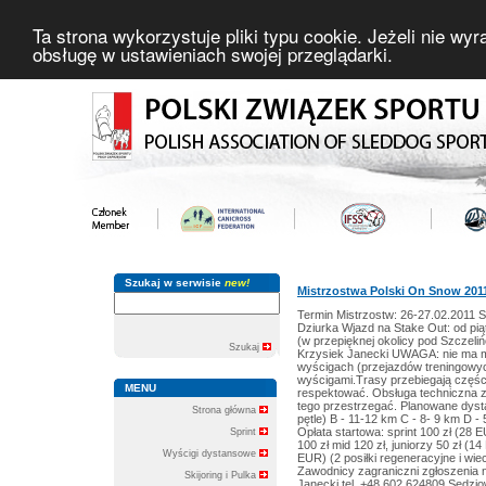
Ta strona wykorzystuje pliki typu cookie. Jeżeli nie wy
obsługę w ustawieniach swojej przeglądarki.
Szukaj w serwisie
new!
Mistrzostwa Polski On Snow 201
Termin Mistrzostw: 26-27.02.2011 S
Dziurka Wjazd na Stake Out: od piąt
(w przepięknej okolicy pod Szczeliń
Szukaj
Krzysiek Janecki UWAGA: nie ma mo
wyścigach (przejazdów treningowyc
wyścigami.Trasy przebiegają częśc
MENU
respektować. Obsługa techniczna za
tego przestrzegać. Planowane dysta
Strona główna
pętle) B - 11-12 km C - 8- 9 km D - 
Opłata startowa: sprint 100 zł (28 
Sprint
100 zł mid 120 zł, juniorzy 50 zł (
Wyścigi dystansowe
EUR) (2 posiłki regeneracyjne i w
Zawodnicy zagraniczni zgłoszenia n
Skijoring i Pulka
Janecki tel. +48 602 624809 Sędz