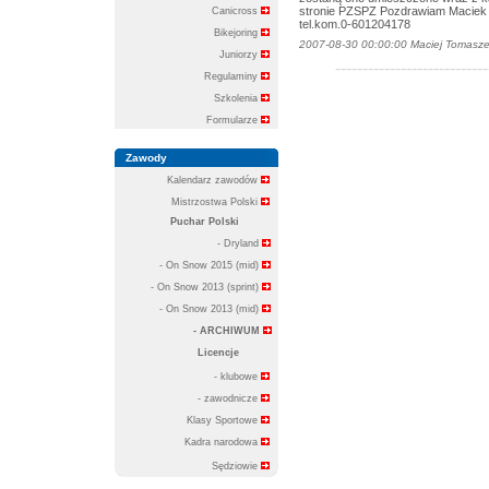
stronie PZSPZ Pozdrawiam Macie
Canicross
tel.kom.0-601204178
Bikejoring
2007-08-30 00:00:00 Maciej Tomaszew
Juniorzy
----------------------------
Regulaminy
Szkolenia
Formularze
Zawody
Kalendarz zawodów
Mistrzostwa Polski
Puchar Polski
- Dryland
- On Snow 2015 (mid)
- On Snow 2013 (sprint)
- On Snow 2013 (mid)
- ARCHIWUM
Licencje
- klubowe
- zawodnicze
Klasy Sportowe
Kadra narodowa
Sędziowie