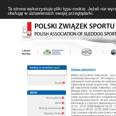
Ta strona wykorzystuje pliki typu cookie. Jeżeli nie wy
obsługę w ustawieniach swojej przeglądarki.
Szukaj w serwisie
new!
Uwaga zawodnicy
Witam wszystkich maszerów , a w s
średniodystansowych . W związku z
startowym mam prośbę do ewentua
Szukaj
Zgłaszajcie swoje propozycje . Niby
jak najszybciej ustalić kalendarz
planują starty na średnim dystansie
MENU
możliwości we wszystkich sprawac
sobie wyznaczyłem jest zorganizow
Strona główna
średniodystansowych. W tym sezoni
informacje o czterech planowanych
Sprint
11.01.-13.01.2008 Baligród 26.01 -
Wyścigi dystansowe
Jakuszyce 08.02.-10.02.2008 Cisna
Gdy zostaną zakończone prace nad 
Skijoring i Pulka
zostaną one umieszczone wraz z k